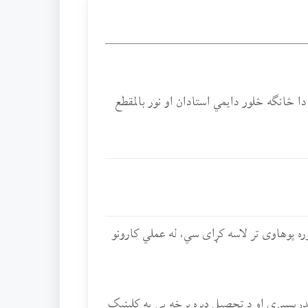
څانګه څلور دایمي استادان او نور بالمقطع
وره پوهاوی تر لاسه کړای سي، له عملي کارونو
یسېږي او د تحصیل ډېره برخه یې په کلینیک