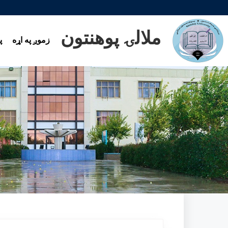
ملالۍ پوهنتون
زموږ په اړه
پ