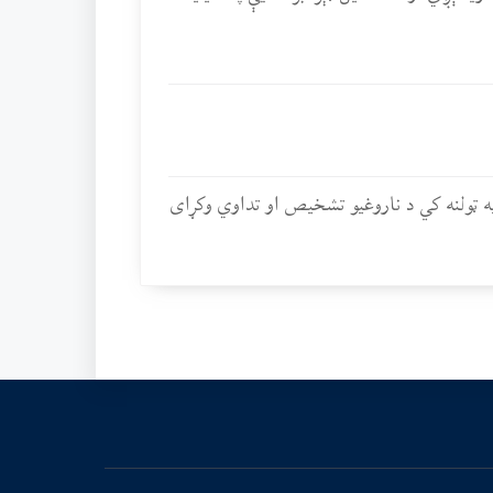
ه ټولنه کي د ناروغیو تشخیص او تداوي وکړای