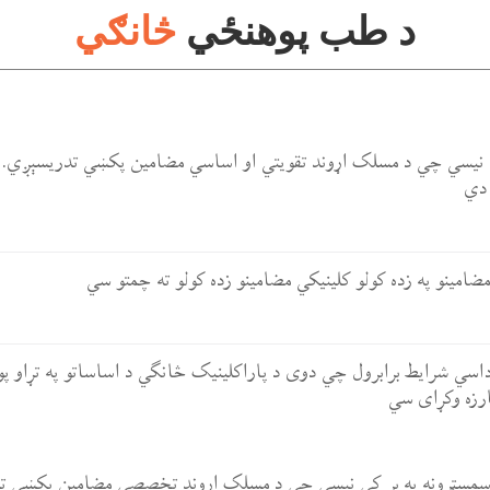
د طب پوهنځي
څانګي
 نیسي چي د مسلک اړوند تقویتي او اساسي مضامین پکښي تدریسېږي. دا 
 دي
امینو په زده کولو کلینیکي مضامینو زده کولو ته چمتو سي
او داسي شرایط برابرول چي دوی د پاراکلینیک څانګي د اساساتو په تړاو پ
ارزه وکړای سي
 سمسټرونه په بر کي نیسي چي د مسلک اړوند تخصصي مضامین پکښي تدر