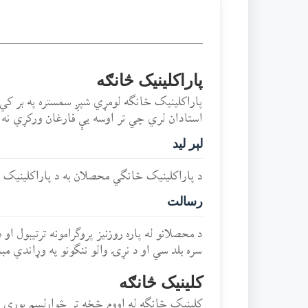
پاراکلینیک څانګه
پاراکلینیک څانګه لومړي شپږ سمستره په بر کي
استادان لري چي تر اوسه یې فارغان ورکړي نه
لېر لید
د پاراکلینیک څانګي محصلان به د پاراکلینیک مض
رسالت
د محصلانو له پاره روزنیز پروګرامونه ترتیبول 
سره بلد سي او د نړۍ والو ننګونو په وړاندي مب
کلینیک څانګه
کلینیک څانګه له اووم څخه تر څوارلسم پوري