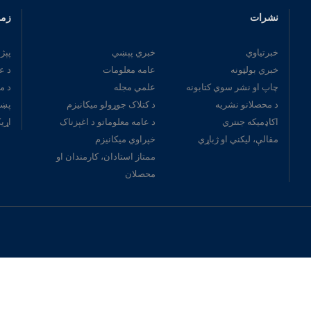
نشرات
زمو
خبرتیاوي
خبري پېښي
پېژ
خبري بولټونه
عامه معلومات
د ع
چاپ او نشر سوي کتابونه
علمي مجله
د م
د محصلانو نشریه
د کتلاک جوړولو میکانیزم
پښت
اکاډمیکه جنتري
د عامه معلوماتو د اغېزناک
اړی
مقالې، لیکني او ژباړي
خپراوي میکانیزم
ممتاز استادان، کارمندان او
محصلان