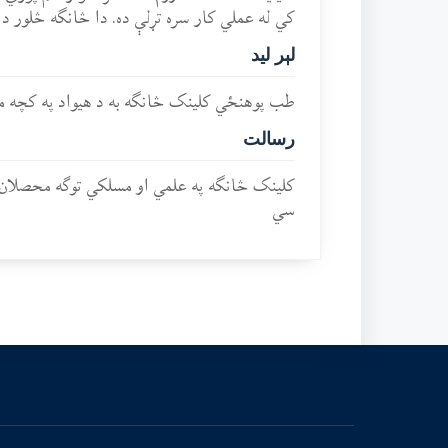
کي له عملي کار سره تړلې ده. دا څانګه څلور دا
لېر لید
طب پوهنځي کلینک څانګه به د هیواد په کچه م
رسالت
کلینک څانګه په علمي او مسلکي توګه محصلان ا
سي