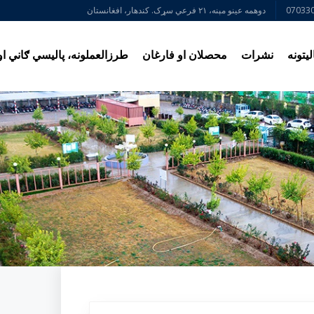
070330
دوهمه عینو مېنه، ۲۱ فرعي سړک. کندهار، افغانستان
یتونه
نشرات
محصلان او فارغان
طرزالعملونه، پالیسي ګاني ا