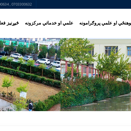
0634 , 0703300632
وهنځي او علمي پروګرامونه
علمي او خدماتي مرکزونه
څیړنیز فعال