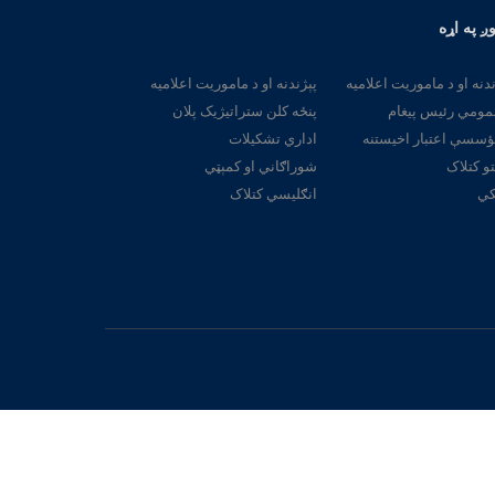
ږ په اړه
ندنه او د ماموریت اعلامیه
پېژندنه او د ماموریت اعلامیه
مومي رئیس پیغام
پنځه کلن ستراتیژیک پلان
ؤسسې اعتبار اخیستنه
اداري تشکیلات
و کتلاک
شوراګاني او کمېټي
کي
انګلیسي کتلاک