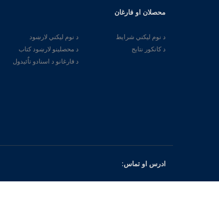
محصلان او فارغان
د نوم لیکني شرایط
د نوم لیکني لارښود
د کانکور نتایج
د محصلینو لارښود کتاب
د فارغانو د اسنادو تاٌئیدول
:ادرس او تماس
دوهمه عینو مېنه، ۲۱ فرعي سړک. کندهار، افغانستان د تماس شمیري: 0703300634، 0703300632